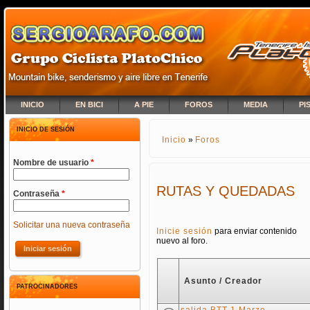
INICIO
EN BICI
A PIE
FOROS
MEDIA
PI
INICIO DE SESIÓN
Inicio
»
Foros
SE ENCUENTRA USTED A
Nombre de usuario
*
RUTAS Y QUEDADAS
Contraseña
*
Solicitar una nueva contraseña
PÁGINAS
Inicie sesión
para enviar contenido
nuevo al foro.
Asunto / Creador
PATROCINADORES