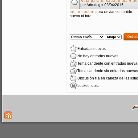
Ruta para el sábado día 4 de
por
Admdcg
» 03/04/2015
Inicie sesión
para enviar contenido
nuevo al foro.
PÁGINAS
Order by
Ordenar
Entradas nuevas
No hay entradas nuevas
Tema candente con entradas nueva
Tema candente sin entradas nuevas
Discusión fija en cabeza de las lista
Locked topic