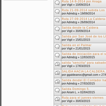
Ruta 14-9-2014 por Anaga
por
Vigil
» 10/09/2014
Ruta 21-09-2014 subida Los
por
Admdcg
» 19/09/2014
Ruta 27-09-2014 La Caldera-
por
Admdcg
» 26/09/2014
Salida desde la Caldera
por
Vigil
» 30/09/2014
Salida por San José de los L
por
Vigil
» 15/01/2015
Salida en el Palmar
por
Vigil
» 21/01/2015
Salida de iniciación para el
por
Admdcg
» 12/03/2015
salida "sencilla" para sabad
por
Vigil
» 17/03/2015
SALIDA HACIA LA CALDERA,
por
ggaldeanoc@gmail.com
» 27/
Salida desdel El Contador ha
por
Admdcg
» 27/03/2015
Salida Domingo 5.
por
Airam L.
» 02/04/2015
Ruta para el jueves-viernes
por
Vigil
» 30/03/2015