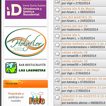
salida BTT 1 Marzo
por
Vigil
» 27/02/2014
Salida día 9 de Marzo
por
Airam L.
» 06/03/2014
SALIDA MARTES 25
por
Airam L.
» 24/03/2014
Salida del dia 29
por
madonoso
» 26/03/2014
Salida día 1
por
Airam L.
» 31/03/2014
Salida mañana sabado 5 de a
por
ernestomedano
» 04/04/2014
salida sábado 26
por
ismael36
» 24/04/2014
salida sábado 26
por
ismael36
» 24/04/2014
salida sábado 3 de mayo
por
Vigil
» 27/04/2014
Subida al Teide sábado 10 
por
Admdcg
» 07/05/2014
PARTICIPA
Las Raices-La Caldera 21 ju
por
Vigil
» 17/06/2014
Registrate
y
SÁBADO 9 de AGOSTO 9:10 A
participa en
Usuario
nuestro
por
eantonio.afonso
» 08/08/2014