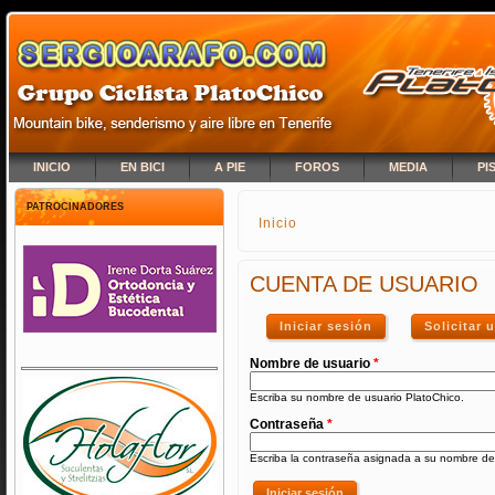
INICIO
EN BICI
A PIE
FOROS
MEDIA
PI
PATROCINADORES
Inicio
SE ENCUENTRA USTED A
CUENTA DE USUARIO
Iniciar sesión
(solapa activa)
Solicitar
Nombre de usuario
*
Escriba su nombre de usuario PlatoChico.
Contraseña
*
Escriba la contraseña asignada a su nombre de