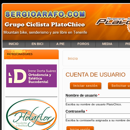
INICIO
EN BICI
A PIE
FOROS
MEDIA
PI
PATROCINADORES
Inicio
SE ENCUENTRA USTED A
CUENTA DE USUARIO
Iniciar sesión
(solapa activa)
Solicitar
Nombre de usuario
*
Escriba su nombre de usuario PlatoChico.
Contraseña
*
Escriba la contraseña asignada a su nombre de