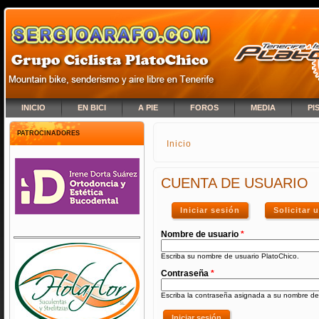
INICIO
EN BICI
A PIE
FOROS
MEDIA
PI
PATROCINADORES
Inicio
SE ENCUENTRA USTED A
CUENTA DE USUARIO
Iniciar sesión
(solapa activa)
Solicitar
Nombre de usuario
*
Escriba su nombre de usuario PlatoChico.
Contraseña
*
Escriba la contraseña asignada a su nombre de