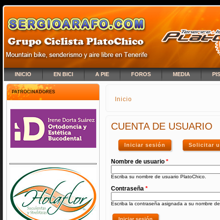
INICIO
EN BICI
A PIE
FOROS
MEDIA
PI
PATROCINADORES
Inicio
SE ENCUENTRA USTED A
CUENTA DE USUARIO
Iniciar sesión
(solapa activa)
Solicitar
Nombre de usuario
*
Escriba su nombre de usuario PlatoChico.
Contraseña
*
Escriba la contraseña asignada a su nombre de