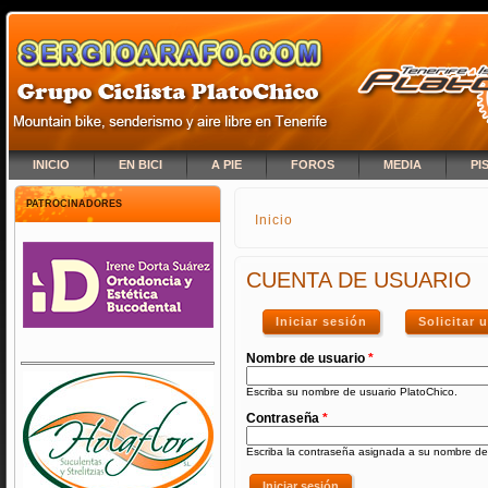
INICIO
EN BICI
A PIE
FOROS
MEDIA
PI
PATROCINADORES
Inicio
SE ENCUENTRA USTED A
CUENTA DE USUARIO
Iniciar sesión
(solapa activa)
Solicitar
Nombre de usuario
*
Escriba su nombre de usuario PlatoChico.
Contraseña
*
Escriba la contraseña asignada a su nombre de