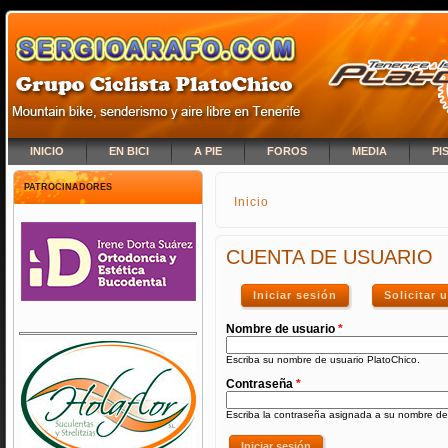
INICIO
EN BICI
A PIE
FOROS
MEDIA
PI
PATROCINADORES
Inicio
SE ENCUENTRA USTED A
CUENTA DE USUARIO
Iniciar sesión
(solapa activa)
Solicitar
Nombre de usuario
*
Escriba su nombre de usuario PlatoChico.
Contraseña
*
Escriba la contraseña asignada a su nombre de