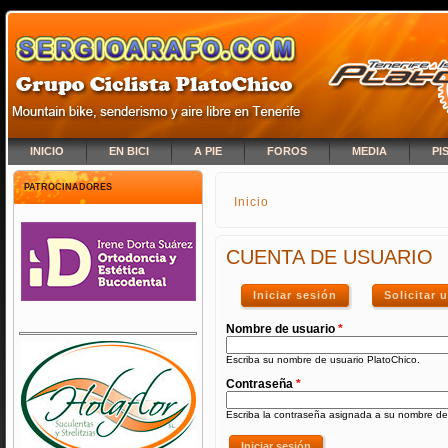
INICIO
EN BICI
A PIE
FOROS
MEDIA
PI
PATROCINADORES
Inicio
SE ENCUENTRA USTED A
CUENTA DE USUARIO
Iniciar sesión
(solapa activa)
Solicitar
Nombre de usuario
*
Escriba su nombre de usuario PlatoChico.
Contraseña
*
Escriba la contraseña asignada a su nombre de