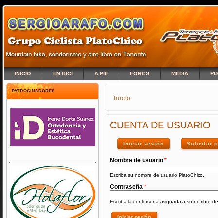
INICIO
EN BICI
A PIE
FOROS
MEDIA
PI
PATROCINADORES
Inicio
SE ENCUENTRA USTED A
CUENTA DE USUARIO
Iniciar sesión
(solapa activa)
Solicitar
Nombre de usuario
*
Escriba su nombre de usuario PlatoChico.
Contraseña
*
Escriba la contraseña asignada a su nombre de