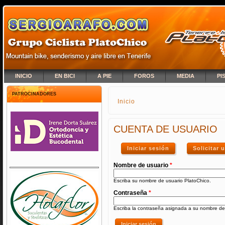
INICIO
EN BICI
A PIE
FOROS
MEDIA
PI
PATROCINADORES
Inicio
SE ENCUENTRA USTED A
CUENTA DE USUARIO
Iniciar sesión
(solapa activa)
Solicitar
Nombre de usuario
*
Escriba su nombre de usuario PlatoChico.
Contraseña
*
Escriba la contraseña asignada a su nombre de