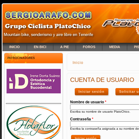
INICIO
EN BICI
A PIE
FOROS
MEDIA
PI
PATROCINADORES
Inicio
SE ENCUENTRA USTED A
CUENTA DE USUARIO
Iniciar sesión
(solapa activa)
Solicitar
Nombre de usuario
*
Escriba su nombre de usuario PlatoChico.
Contraseña
*
Escriba la contraseña asignada a su nombre de