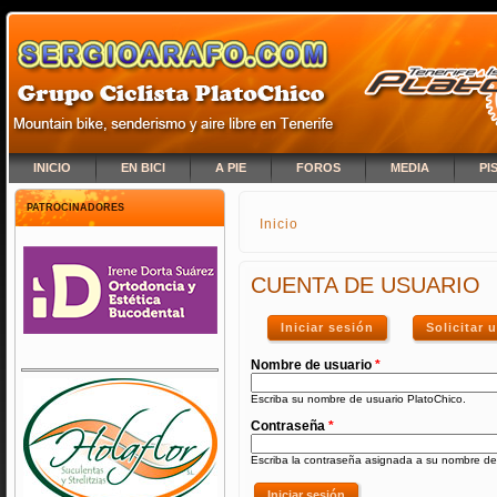
INICIO
EN BICI
A PIE
FOROS
MEDIA
PI
PATROCINADORES
Inicio
SE ENCUENTRA USTED A
CUENTA DE USUARIO
Iniciar sesión
(solapa activa)
Solicitar
Nombre de usuario
*
Escriba su nombre de usuario PlatoChico.
Contraseña
*
Escriba la contraseña asignada a su nombre de