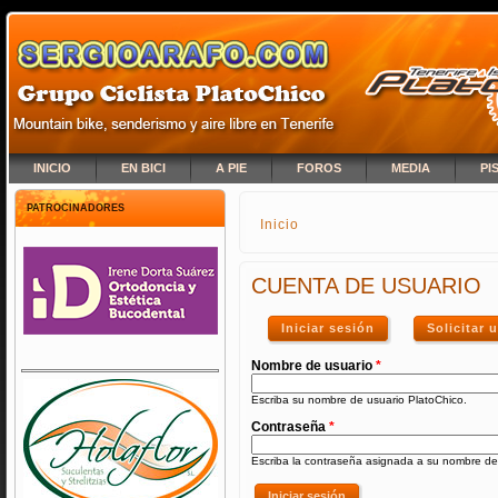
INICIO
EN BICI
A PIE
FOROS
MEDIA
PI
PATROCINADORES
Inicio
SE ENCUENTRA USTED A
CUENTA DE USUARIO
Iniciar sesión
(solapa activa)
Solicitar
Nombre de usuario
*
Escriba su nombre de usuario PlatoChico.
Contraseña
*
Escriba la contraseña asignada a su nombre de