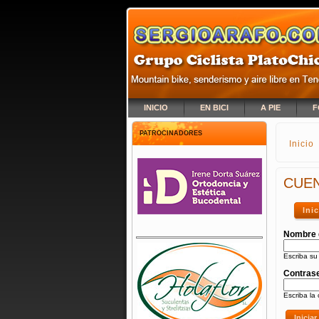
INICIO
EN BICI
A PIE
F
PATROCINADORES
Inicio
SE E
CUEN
Ini
Nombre 
Escriba su
Contras
Escriba la