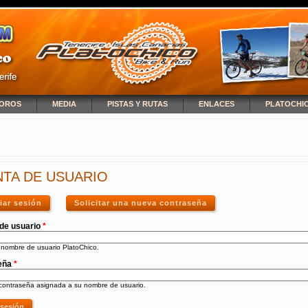
OROS
MEDIA
PISTAS Y RUTAS
ENLACES
PLATOCHI
NCUENTRA USTED AQUÍ
TA DE USUARIO
ciar sesión
(solapa activa)
Solicitar una nueva contraseña
de usuario
*
 nombre de usuario PlatoChico.
eña
*
 contraseña asignada a su nombre de usuario.