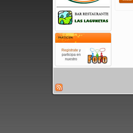
PARTICIPA
Registrate
y
participa en
nuestro