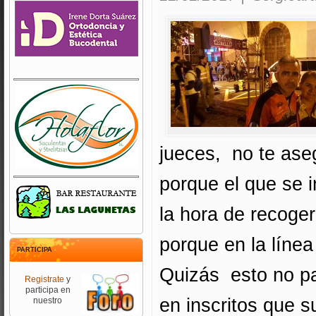
jueces, no te aseg
porque el que se i
la hora de recoger
porque en la línea
PARTICIPA
Quizás esto no p
Registrate
y
participa en
en inscritos que s
nuestro