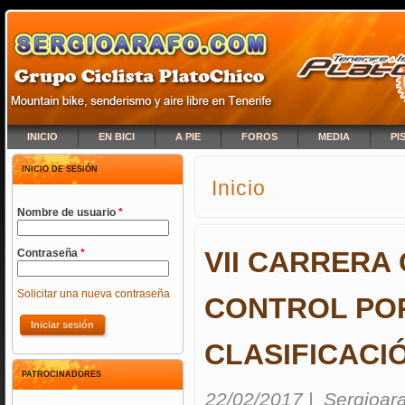
INICIO
EN BICI
A PIE
FOROS
MEDIA
PI
INICIO DE SESIÓN
Inicio
SE ENCUENTRA USTED A
Nombre de usuario
*
VII CARRERA
Contraseña
*
Solicitar una nueva contraseña
CONTROL POR
CLASIFICACI
PATROCINADORES
22/02/2017
|
Sergioar