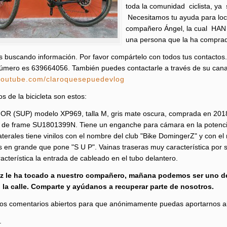
toda la comunidad ciclista, ya 
Necesitamos tu ayuda para local
compañero Ángel, la cual HAN
una persona que la ha comprad
 buscando información. Por favor compártelo con todos tus contactos. 
número es 639664056. También puedes contactarle a través de su cana
/youtube.com/claroquesepuedevlog
s de la bicicleta son estos:
R (SUP) modelo XP969, talla M, gris mate oscura, comprada en 2018 
de frame SU1801399N. Tiene un enganche para cámara en la potencia d
laterales tiene vinilos con el nombre del club "Bike DomingerZ" y con e
es en grande que pone "S U P". Vainas traseras muy característica por 
acterística la entrada de cableado en el tubo delantero.
ez le ha tocado a nuestro compañero, mañana podemos ser uno 
 la calle. Comparte y ayúdanos a recuperar parte de nosotros.
los comentarios abiertos para que anónimamente puedas aportarnos al
.