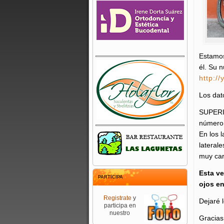
Estamos
él. Su 
http:/
Los dato
SUPERIO
número 
En los 
lateral
muy car
Esta v
PARTICIPA
ojos en
Registrate
y
Dejaré 
participa en
nuestro
Gracias