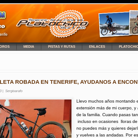
OROS
MEDIA
PISTAS Y RUTAS
ENLACES
PLATOCHI
NCUENTRA USTED AQUÍ
CLETA ROBADA EN TENERIFE, AYUDANOS A ENCO
0
|
Sergioarafo
Llevo muchos años montando en 
extensión más de mi cuerpo, y 
de la familia. Cuando pasas tant
incluso en ocasiones lloras de 
no puedes más y quieres dejarl
y vuelves a las andadas. Por e