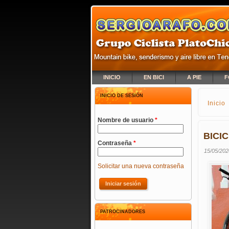
INICIO
EN BICI
A PIE
F
INICIO DE SESIÓN
Inicio
SE E
Nombre de usuario
*
BICI
Contraseña
*
15/05/202
Solicitar una nueva contraseña
PATROCINADORES