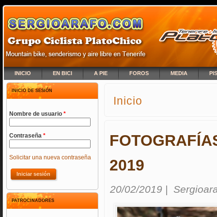
INICIO
EN BICI
A PIE
FOROS
MEDIA
PI
INICIO DE SESIÓN
Inicio
SE ENCUENTRA USTED A
Nombre de usuario
*
FOTOGRAFÍAS
Contraseña
*
Solicitar una nueva contraseña
2019
20/02/2019
|
Sergioar
PATROCINADORES