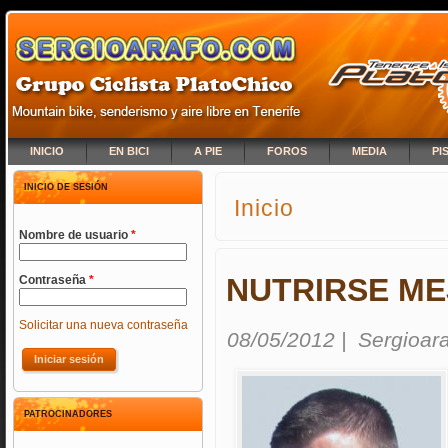
INICIO
EN BICI
A PIE
FOROS
MEDIA
PI
INICIO DE SESIÓN
Inicio
SE ENCUENTRA USTED A
Nombre de usuario
*
NUTRIRSE ME
Contraseña
*
Solicitar una nueva contraseña
08/05/2012
|
Sergioar
PATROCINADORES