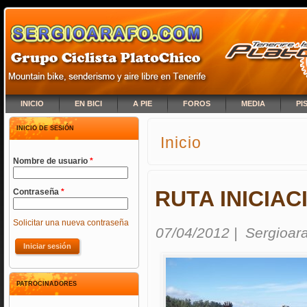
INICIO
EN BICI
A PIE
FOROS
MEDIA
PI
INICIO DE SESIÓN
Inicio
SE ENCUENTRA USTED A
Nombre de usuario
*
RUTA INICIAC
Contraseña
*
Solicitar una nueva contraseña
07/04/2012
|
Sergioar
PATROCINADORES