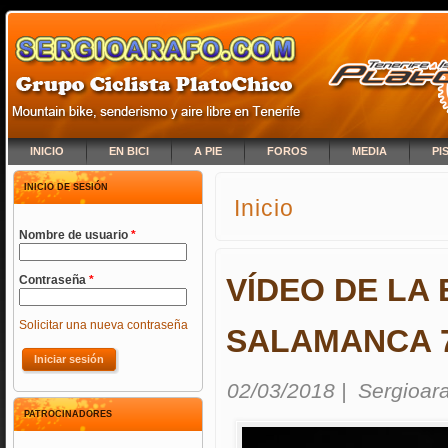
INICIO
EN BICI
A PIE
FOROS
MEDIA
PI
INICIO DE SESIÓN
Inicio
SE ENCUENTRA USTED A
Nombre de usuario
*
VÍDEO DE LA 
Contraseña
*
Solicitar una nueva contraseña
SALAMANCA 
02/03/2018
|
Sergioar
PATROCINADORES