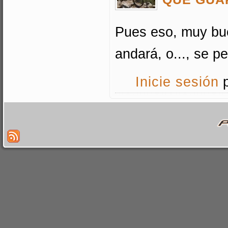
Pues eso, muy buen
andará, o..., se p
Inicie sesión
p