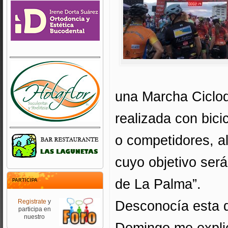
una Marcha Ciclode
realizada con bici
o competidores, a
cuyo objetivo será
de La Palma”.
PARTICIPA
Registrate
y
Desconocía esta d
participa en
nuestro
Domingo me explicó