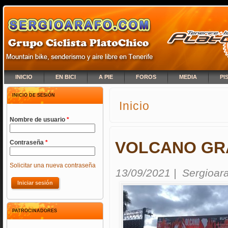
INICIO
EN BICI
A PIE
FOROS
MEDIA
PI
INICIO DE SESIÓN
Inicio
SE ENCUENTRA USTED A
Nombre de usuario
*
VOLCANO GR
Contraseña
*
Solicitar una nueva contraseña
13/09/2021
|
Sergioar
PATROCINADORES