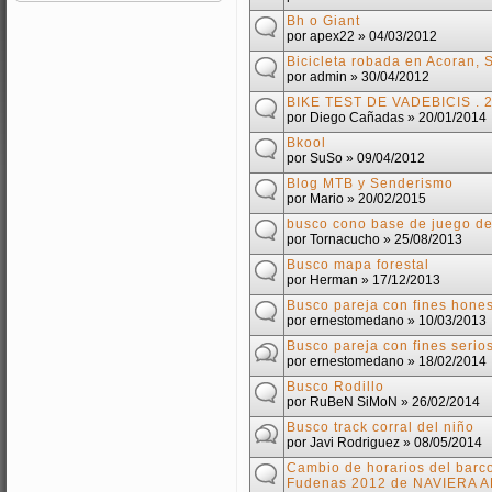
Bh o Giant
por
apex22
» 04/03/2012
Bicicleta robada en Acoran, 
por
admin
» 30/04/2012
BIKE TEST DE VADEBICIS . 
por
Diego Cañadas
» 20/01/2014
Bkool
por
SuSo
» 09/04/2012
Blog MTB y Senderismo
por
Mario
» 20/02/2015
busco cono base de juego de 
por
Tornacucho
» 25/08/2013
Busco mapa forestal
por
Herman
» 17/12/2013
Busco pareja con fines hone
por
ernestomedano
» 10/03/2013
Busco pareja con fines serio
por
ernestomedano
» 18/02/2014
Busco Rodillo
por
RuBeN SiMoN
» 26/02/2014
Busco track corral del niño
por
Javi Rodriguez
» 08/05/2014
Cambio de horarios del barc
Fudenas 2012 de NAVIERA 