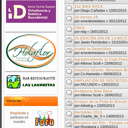
por
jonathan
» 24/12/2012
1x2 BIKE RACE
por
Diego Cañadas
» 10/02/2015
26 versus 29
por
ernestomedano
» 30/12/2012
29ers
por
mig
» 16/01/2013
35 EDICIÓN DÍA DE LA BICI
por
Javier Fernández
» 15/10/201
Acabé la Demolition
por
ernestomedano
» 01/05/2012
Agradecimiento al Club Plat
por
Alfonso Scott
» 15/06/2012
Amarilla Xtreme. Mountain B
por
Cn Alameda
» 08/09/2013
AMPLIACIÓN DE INSCRITO
por
FACUNDO
» 13/02/2012
Andalucia Bike Race
por
Alfonso Scott
» 18/06/2012
PARTICIPA
Arreglo de la Pista El Rincó
por
Admdcg
» 23/05/2013
Barlobike 2013
Registrate
y
por
Charlie_de_V
» 14/06/2013
participa en
nuestro
Barranco del Río - Paisaje L
por
Picosierra
» 15/05/2013