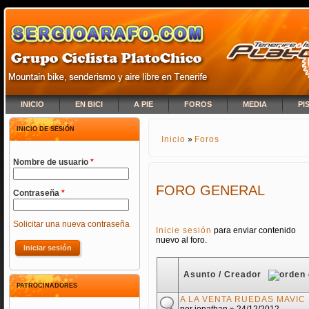
INICIO
EN BICI
A PIE
FOROS
MEDIA
PI
INICIO DE SESIÓN
Inicio
»
Foros
SE ENCUENTRA USTED A
Nombre de usuario
*
FORO GENERAL
Contraseña
*
Solicitar una nueva contraseña
PÁGINAS
Inicie sesión
para enviar contenido
nuevo al foro.
Asunto / Creador
PATROCINADORES
A LA VENTA RUEDAS MAVIC