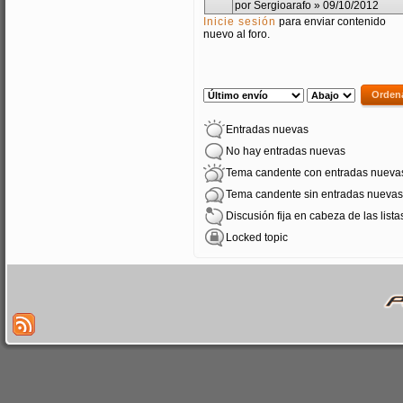
por
Sergioarafo
» 09/10/2012
Inicie sesión
para enviar contenido
nuevo al foro.
PÁGINAS
Order by
Ordenar
Entradas nuevas
No hay entradas nuevas
Tema candente con entradas nueva
Tema candente sin entradas nuevas
Discusión fija en cabeza de las lista
Locked topic