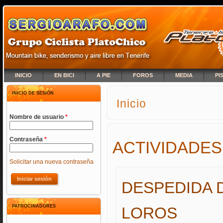
INICIO
EN BICI
A PIE
FOROS
MEDIA
PI
INICIO DE SESIÓN
Inicio
SE ENCUENTRA USTED A
Nombre de usuario
*
Contraseña
*
ACTIVIDADES
Solicitar una nueva contraseña
DESPEDIDA D
PATROCINADORES
LOROS