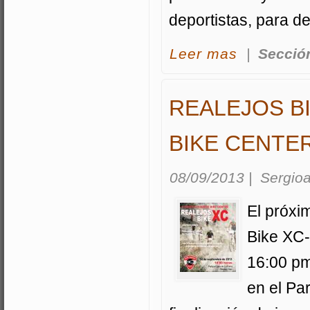
deportistas, para de
acerca Amarilla X
Leer mas
|
Secció
REALEJOS BI
BIKE CENTE
08/09/2013
|
Sergioa
El próxi
Bike XC-I
16:00 pm
en el Pa