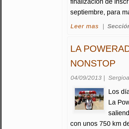
finalización de insc
septiembre, para m
acerca Realejos b
Leer mas
|
Secció
LA POWERAD
NONSTOP
04/09/2013
|
Sergioa
Los dí
La Po
salien
con unos 750 km de 