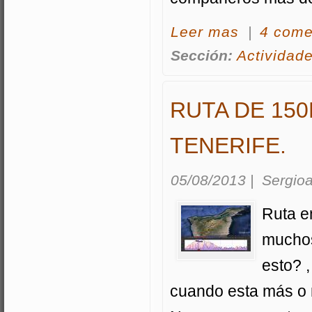
acerca Concluido 
Leer mas
|
4 come
Sección:
Actividad
RUTA DE 150
TENERIFE.
05/08/2013
|
Sergioa
Ruta en
muchos
esto? 
cuando esta más o 