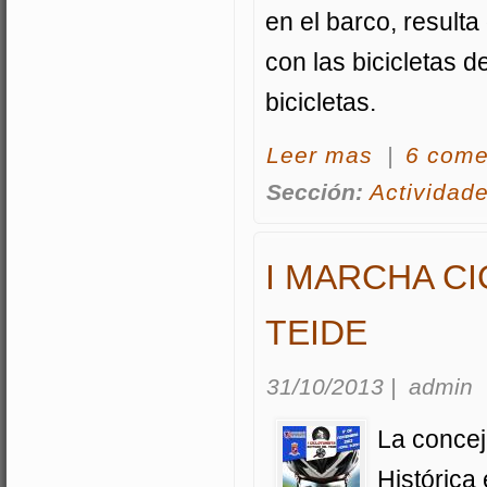
en el barco, result
con las bicicletas 
bicicletas.
acerca Viaje en b
Leer mas
|
6 come
Sección:
Actividad
I MARCHA C
TEIDE
31/10/2013
|
admin
La concej
Histórica