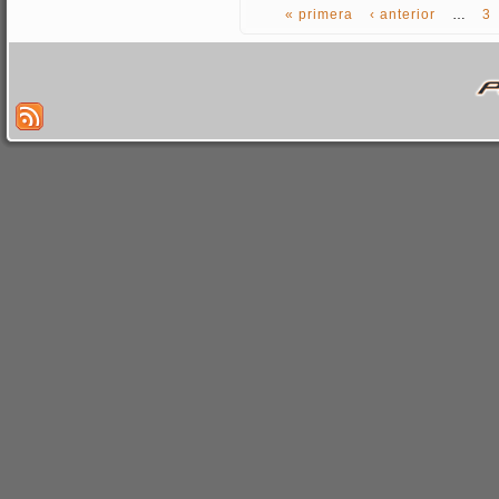
« primera
‹ anterior
…
3
PÁGINAS