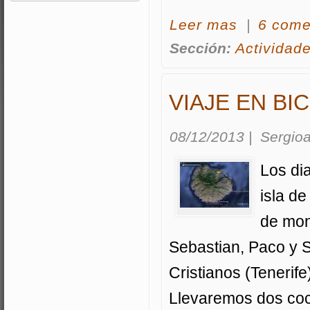
acerca DESPEDI
Leer mas
|
6 come
Sección:
Actividad
VIAJE EN BI
08/12/2013
|
Sergioa
Los di
isla d
de mon
Sebastian, Paco y S
Cristianos (Tenerif
Llevaremos dos coch