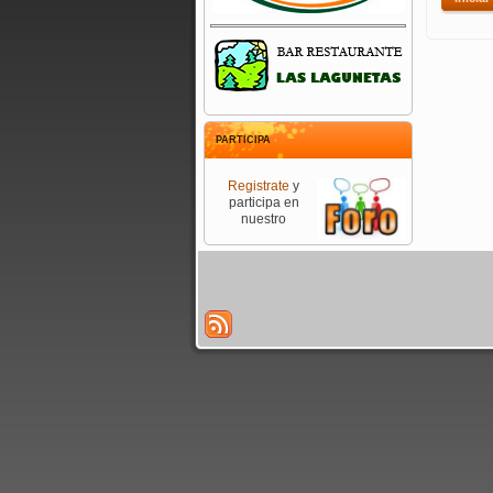
PARTICIPA
Registrate
y
participa en
nuestro