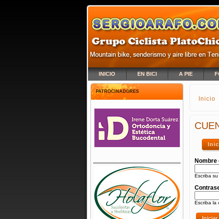
INICIO
EN BICI
A PIE
F
PATROCINADORES
Inicio
SE E
CUEN
Ini
Nombre 
Escriba su
Contras
Escriba la