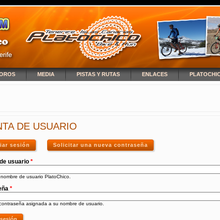
OROS
MEDIA
PISTAS Y RUTAS
ENLACES
PLATOCHI
NCUENTRA USTED AQUÍ
TA DE USUARIO
ciar sesión
(solapa activa)
Solicitar una nueva contraseña
de usuario
*
 nombre de usuario PlatoChico.
eña
*
 contraseña asignada a su nombre de usuario.