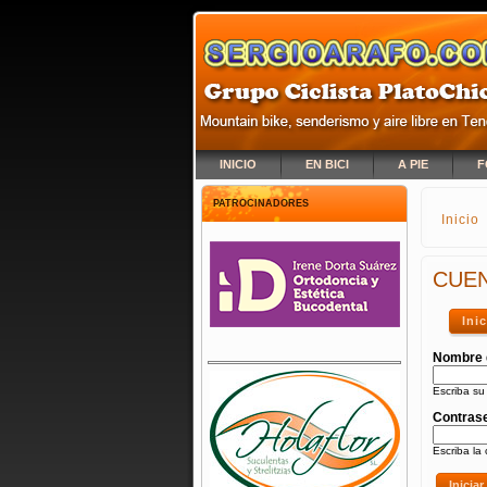
INICIO
EN BICI
A PIE
F
PATROCINADORES
Inicio
SE E
CUEN
Ini
Nombre 
Escriba su
Contras
Escriba la