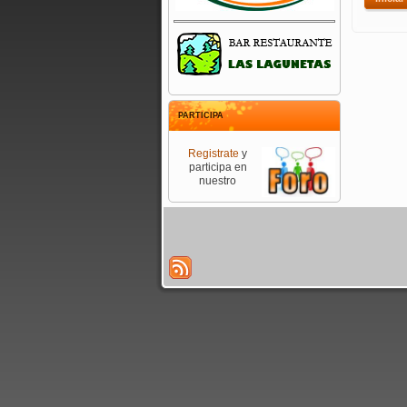
PARTICIPA
Registrate
y
participa en
nuestro