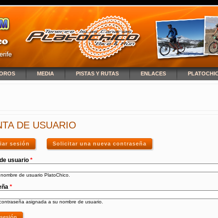
OROS
MEDIA
PISTAS Y RUTAS
ENLACES
PLATOCHI
NCUENTRA USTED AQUÍ
TA DE USUARIO
ciar sesión
(solapa activa)
Solicitar una nueva contraseña
de usuario
*
 nombre de usuario PlatoChico.
eña
*
 contraseña asignada a su nombre de usuario.