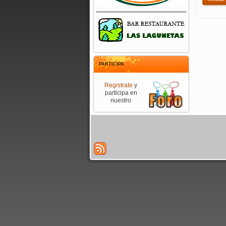
PARTICIPA
Registrate
y
participa en
nuestro