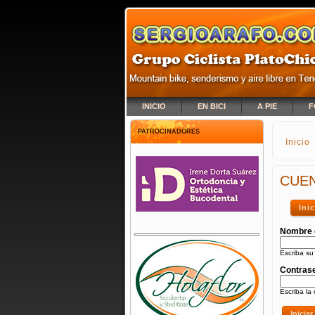
INICIO
EN BICI
A PIE
F
PATROCINADORES
Inicio
SE E
CUEN
Ini
Nombre 
Escriba su
Contras
Escriba la