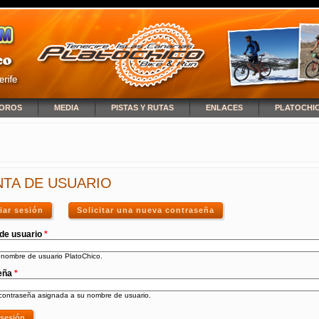
OROS
MEDIA
PISTAS Y RUTAS
ENLACES
PLATOCHI
NCUENTRA USTED AQUÍ
TA DE USUARIO
ciar sesión
(solapa activa)
Solicitar una nueva contraseña
de usuario
*
 nombre de usuario PlatoChico.
eña
*
 contraseña asignada a su nombre de usuario.