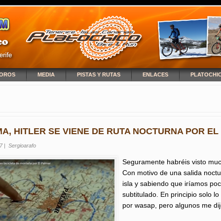
OROS
MEDIA
PISTAS Y RUTAS
ENLACES
PLATOCHI
NCUENTRA USTED AQUÍ
A, HITLER SE VIENE DE RUTA NOCTURNA POR E
7
|
Sergioarafo
Seguramente habréis visto muc
Con motivo de una salida noctu
isla y sabiendo que iríamos po
subtitulado. En principio solo 
por wasap, pero algunos me dij