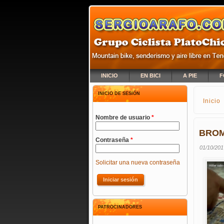
INICIO
EN BICI
A PIE
F
INICIO DE SESIÓN
Inicio
SE E
Nombre de usuario
*
BROM
Contraseña
*
01/10/201
Solicitar una nueva contraseña
PATROCINADORES