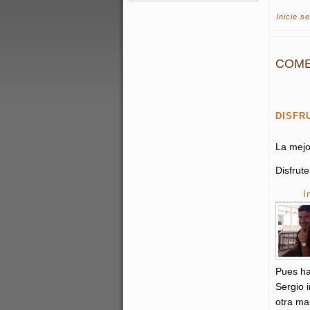
Inicie s
COME
DISFRU
La mejo
Disfrute
I
Pues ha
Sergio 
otra ma