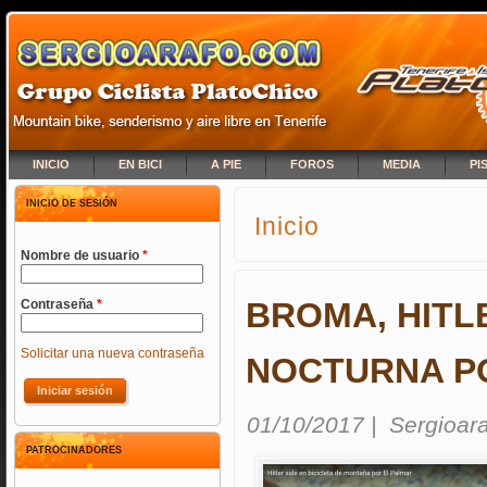
INICIO
EN BICI
A PIE
FOROS
MEDIA
PI
INICIO DE SESIÓN
Inicio
SE ENCUENTRA USTED A
Nombre de usuario
*
BROMA, HITL
Contraseña
*
Solicitar una nueva contraseña
NOCTURNA P
01/10/2017
|
Sergioar
PATROCINADORES