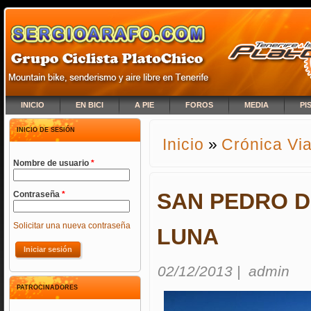
INICIO
EN BICI
A PIE
FOROS
MEDIA
PI
INICIO DE SESIÓN
Inicio
»
Crónica Via
SE ENCUENTRA USTED A
Nombre de usuario
*
SAN PEDRO D
Contraseña
*
Solicitar una nueva contraseña
LUNA
02/12/2013
|
admin
PATROCINADORES