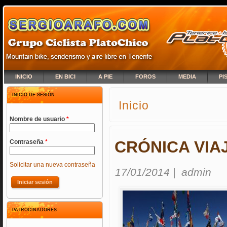
INICIO
EN BICI
A PIE
FOROS
MEDIA
PI
INICIO DE SESIÓN
Inicio
SE ENCUENTRA USTED A
Nombre de usuario
*
CRÓNICA VIAJ
Contraseña
*
Solicitar una nueva contraseña
17/01/2014
|
admin
PATROCINADORES