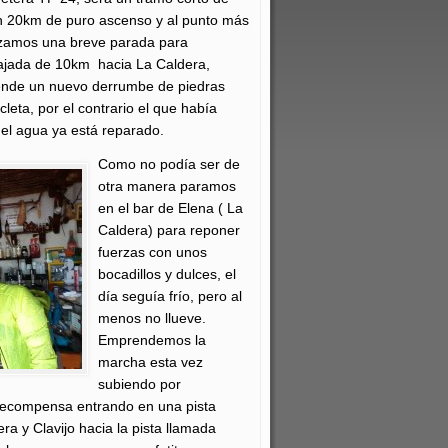
n 20km de puro ascenso y al punto más
lizamos una breve parada para
 bajada de 10km hacia La Caldera,
ende un nuevo derrumbe de piedras
cleta, por el contrario el que había
el agua ya está reparado.
Como no podía ser de
otra manera paramos
en el bar de Elena ( La
Caldera) para reponer
fuerzas con unos
bocadillos y dulces, el
día seguía frío, pero al
menos no llueve.
Emprendemos la
marcha esta vez
subiendo por
 recompensa entrando en una pista
a y Clavijo hacia la pista llamada