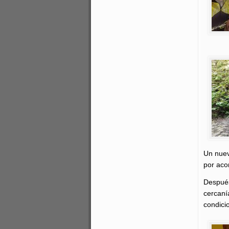
Un nuev
por aco
Después
cercaní
condici