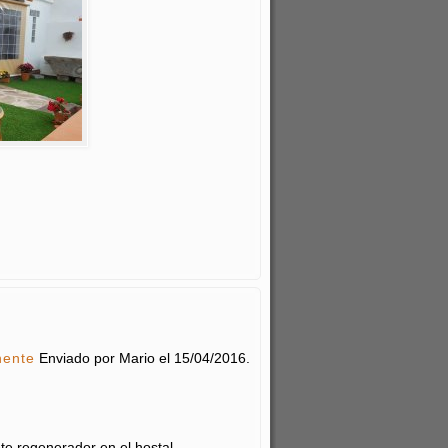
nente
Enviado por
Mario
el
15/04/2016
.
te regenerador en el hostal...