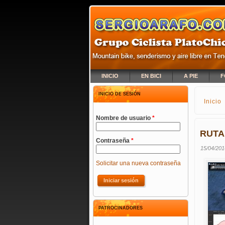
INICIO
EN BICI
A PIE
F
INICIO DE SESIÓN
Inicio
SE E
Nombre de usuario
*
RUTA
Contraseña
*
15/04/201
Solicitar una nueva contraseña
PATROCINADORES