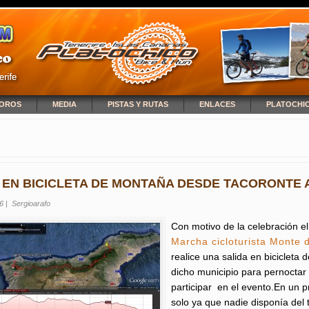
OROS
MEDIA
PISTAS Y RUTAS
ENLACES
PLATOCHI
NCUENTRA USTED AQUÍ
 EN BICICLETA DE MONTAÑA DESDE TACORONTE 
6
|
Sergioarafo
Con motivo de la celebración 
Marcha cicloturista Monte 
realice una salida en biciclet
dicho municipio para pernoctar 
participar en el evento.En un 
solo ya que nadie disponía del 