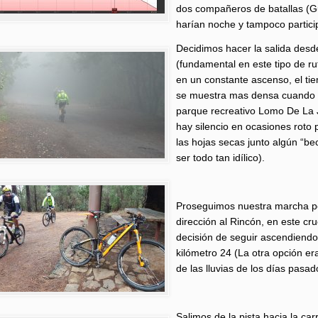
dos compañeros de batallas (Gu
harían noche y tampoco participa
Decidimos hacer la salida desd
(fundamental en este tipo de r
en un constante ascenso, el ti
se muestra mas densa cuando 
parque recreativo Lomo De La J
hay silencio en ocasiones roto
las hojas secas junto algún “b
ser todo tan idílico).
Proseguimos nuestra marcha po
dirección al Rincón, en este c
decisión de seguir ascendiendo 
kilómetro 24 (La otra opción er
de las lluvias de los días pasa
Salimos de la pista hacia la ca