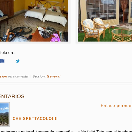
elo en...
esión
para comentar
|
Sección:
General
NTARIOS
Enlace perma
CHE SPETTACOLO!!!!
 entornazo natural, tremenda compañia... sólo faltó Tato con el tendere