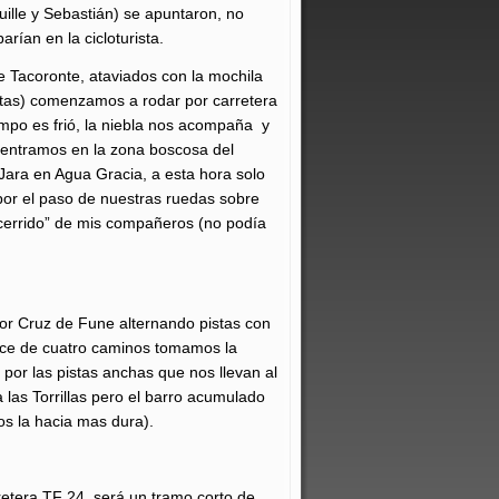
ille y Sebastián) se apuntaron, no
rían en la cicloturista.
e Tacoronte, ataviados con la mochila
utas) comenzamos a rodar por carretera
empo es frió, la niebla nos acompaña y
entramos en la zona boscosa del
ara en Agua Gracia, a esta hora solo
 por el paso de nuestras ruedas sobre
ecerrido” de mis compañeros (no podía
r Cruz de Fune alternando pistas con
ruce de cuatro caminos tomamos la
por las pistas anchas que nos llevan al
a las Torrillas pero el barro acumulado
dos la hacia mas dura).
rretera TF 24, será un tramo corto de