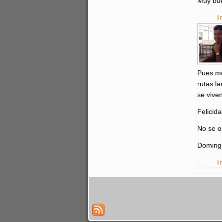
Muy buen
I
Pues me
rutas l
se vive
Felicid
No se ol
Doming
I