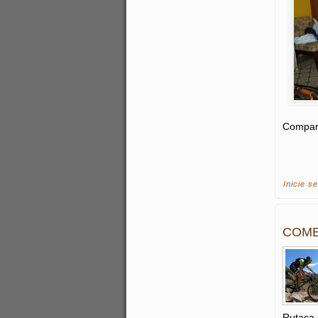
Compart
Inicie s
COME
Rutaca,