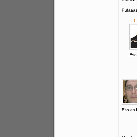
Fufaaa
I
Esa
Eso es 