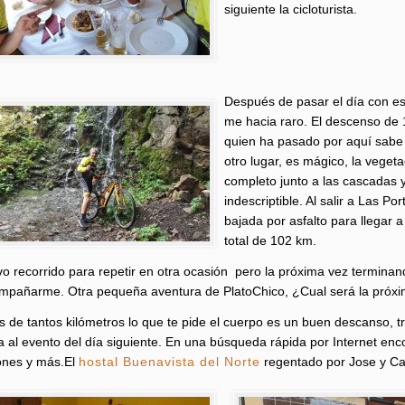
siguiente la cicloturista.
Después de pasar el día con es
me hacia raro. El descenso de
quien ha pasado por aquí sabe 
otro lugar, es mágico, la vegeta
completo junto a las cascadas y
indescriptible. Al salir a Las 
bajada por asfalto para llegar 
total de 102 km.
o recorrido para repetir en otra ocasión pero la próxima vez terminand
mpañarme. Otra pequeña aventura de PlatoChico, ¿Cual será la próxi
 de tantos kilómetros lo que te pide el cuerpo es un buen descanso, tran
a al evento del día siguiente. En una búsqueda rápida por Internet enco
ones y más.El
hostal Buenavista del Norte
regentado por Jose y Car