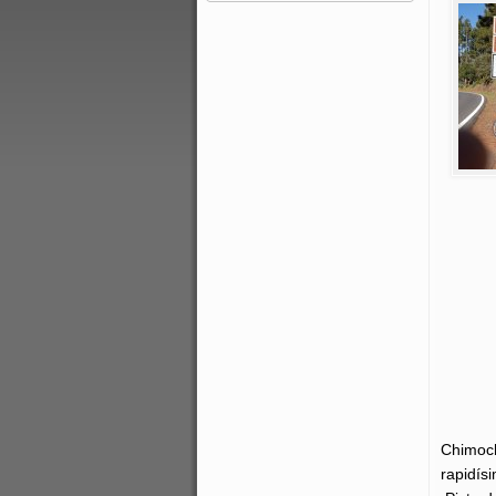
Chimoch
rapidís