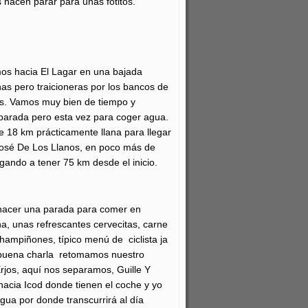
 hacen parar para unas fotitos.
mos hacia El Lagar en una bajada
as pero traicioneras por los bancos de
s. Vamos muy bien de tiempo y
parada pero esta vez para coger agua.
e 18 km prácticamente llana para llegar
 José De Los Llanos, en poco más de
gando a tener 75 km desde el inicio.
 hacer una parada para comer en
a, unas refrescantes cervecitas, carne
hampiñones, típico menú de ciclista ja
 buena charla retomamos nuestro
jos, aquí nos separamos, Guille Y
hacia Icod donde tienen el coche y yo
Agua por donde transcurrirá al día