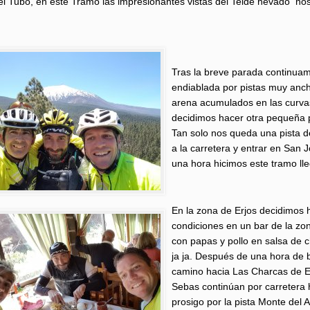
el Tubo, en este Tramo las impresionantes vistas del Teide nevado nos
Tras la breve parada continua
endiablada por pistas muy anch
arena acumulados en las curva
decidimos hacer otra pequeña 
Tan solo nos queda una pista d
a la carretera y entrar en San
una hora hicimos este tramo lle
En la zona de Erjos decidimos
condiciones en un bar de la zon
con papas y pollo en salsa de c
ja ja. Después de una hora de
camino hacia Las Charcas de Er
Sebas continúan por carretera 
prosigo por la pista Monte del 