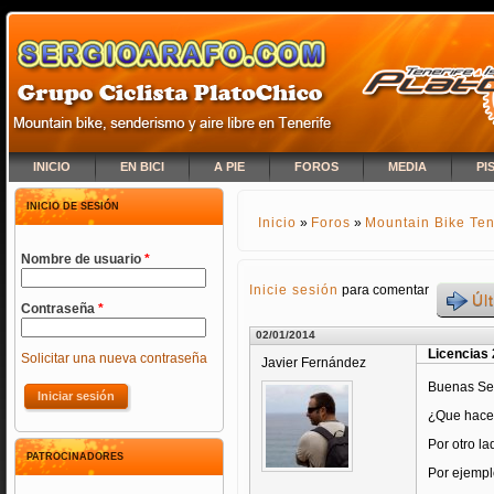
INICIO
EN BICI
A PIE
FOROS
MEDIA
PI
INICIO DE SESIÓN
Inicio
»
Foros
»
Mountain Bike Ten
SE ENCUENTRA USTED A
Nombre de usuario
*
Inicie sesión
para comentar
Úl
Contraseña
*
02/01/2014
Licencias
Solicitar una nueva contraseña
Javier Fernández
Buenas Se
¿Que hace 
Por otro la
PATROCINADORES
Por ejempl