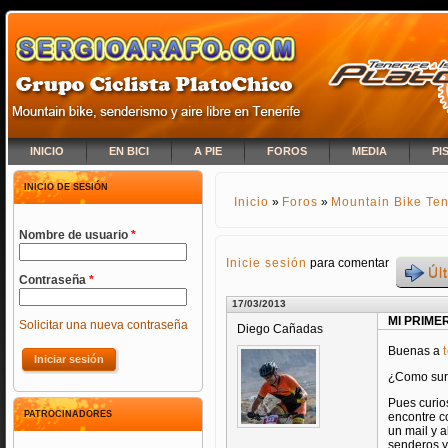
INICIO
EN BICI
A PIE
FOROS
MEDIA
PI
INICIO DE SESIÓN
Inicio
»
Foros
»
Mountain Bike Ten
SE ENCUENTRA USTED A
Nombre de usuario
*
Inicie sesión
para comentar
Úl
Contraseña
*
17/03/2013
MI PRIME
Solicitar una nueva contraseña
Diego Cañadas
Buenas a
¿Como surg
Pues curios
PATROCINADORES
encontre co
un mail y 
senderos y