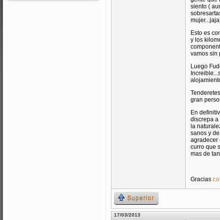
siento ( au
sobresartas
mujer...jaja
Esto es com
y los kilo
componente 
vamos sin 
Luego Fude
Increible..
alojamiento
Tenderetes
gran person
En definiti
discrepa a
la naturale
sanos y de
agradecer 
curro que 
mas de tan
Gracias
c
Superior
17/03/2013