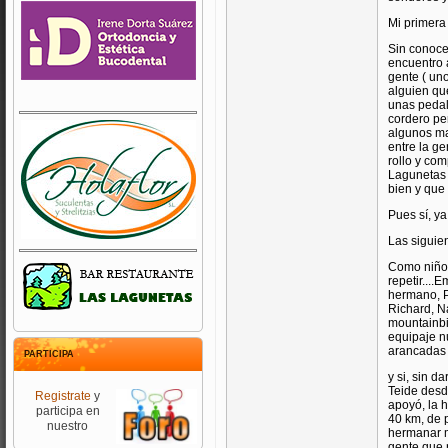
Mi primera 
Sin conoce
encuentro a
gente ( un
alguien qu
unas pedal
cordero per
algunos ma
entre la ge
rollo y co
Lagunetas 
bien y que
Pues sí, ya
Las siguien
Como niño 
repetir....
hermano, Pa
Richard, Na
mountainbik
equipaje nu
arancadas d
PARTICIPA
y si, sin 
Teide desd
Registrate
y
apoyó, la 
participa en
40 km, de 
nuestro
hermanar m
gente que 