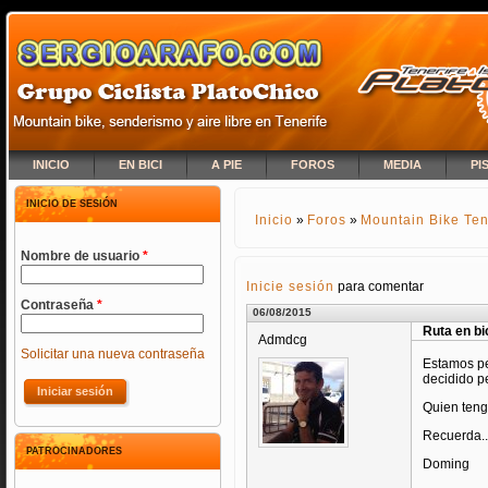
INICIO
EN BICI
A PIE
FOROS
MEDIA
PI
INICIO DE SESIÓN
Inicio
»
Foros
»
Mountain Bike Ten
SE ENCUENTRA USTED A
Nombre de usuario
*
Inicie sesión
para comentar
Contraseña
*
06/08/2015
Ruta en bi
Admdcg
Solicitar una nueva contraseña
Estamos pe
decidido pe
Quien teng
Recuerda..
PATROCINADORES
Doming