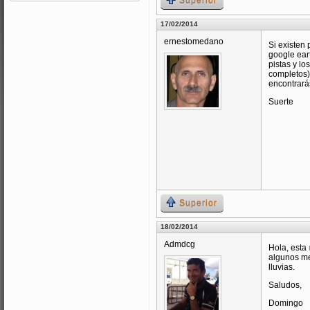
Superior
17/02/2014
ernestomedano
Si existen
google ear
pistas y l
completos)
encontrará
Suerte
Superior
18/02/2014
Admdcg
Hola, esta
algunos me
lluvias.
Saludos,
Domingo