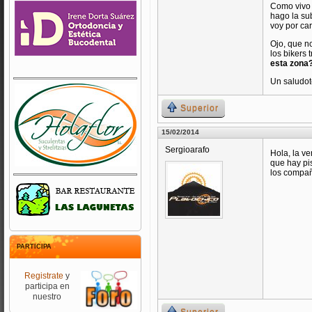
Como vivo 
hago la sub
voy por car
Ojo, que n
los bikers t
esta zona?
Un saludot
Superior
15/02/2014
Sergioarafo
Hola, la v
que hay pi
los compañ
PARTICIPA
Registrate
y
participa en
nuestro