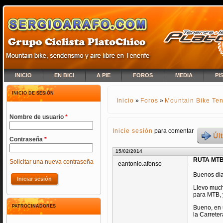
INICIO
EN BICI
A PIE
FOROS
MEDIA
PI
INICIO DE SESIÓN
Inicio
»
Foros
»
Mountain Bike Ten
SE ENCUENTRA USTED A
Nombre de usuario
*
Inicie sesión
para comentar
Úl
Contraseña
*
15/02/2014
RUTA MTB
Solicitar una nueva contraseña
eantonio.afonso
Buenos día
Llevo much
para MTB, 
PATROCINADORES
Bueno, en 
la Carrete