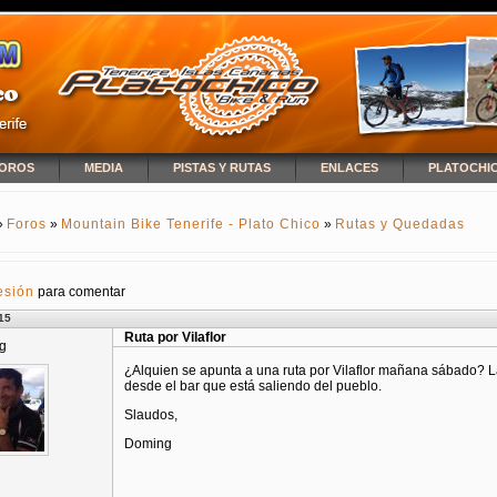
OROS
MEDIA
PISTAS Y RUTAS
ENLACES
PLATOCHI
»
Foros
»
Mountain Bike Tenerife - Plato Chico
»
Rutas y Quedadas
NCUENTRA USTED AQUÍ
esión
para comentar
15
Ruta por Vilaflor
g
¿Alquien se apunta a una ruta por Vilaflor mañana sábado? La
desde el bar que está saliendo del pueblo.
Slaudos,
Doming