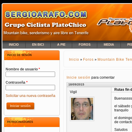
INICIO
EN BICI
A PIE
FOROS
MEDIA
PI
INICIO DE SESIÓN
Inicio
»
Foros
»
Mountain Bike Ten
SE ENCUENTRA USTED A
Nombre de usuario
*
Inicie sesión
para comentar
Contraseña
*
18/09/2015
Rutas fin
Vigil
Solicitar una nueva contraseña
Buenassss
el sábado 
tranquilo
el domingo
de contact
PATROCINADORES
Saludos