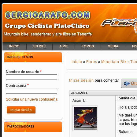
INICIO
EN BICI
A PIE
FOROS
MEDIA
PI
INICIO DE SESIÓN
Inicio
»
Foros
»
Mountain Bike Ten
SE ENCUENTRA USTED A
Nombre de usuario
*
Inicie sesión
para comentar
Úl
Contraseña
*
31/03/2014
Salida día 
Solicitar una nueva contraseña
Airam L.
Hola a tod
Me daré un
largas. En 
bar las la
PATROCINADORES
Saludos