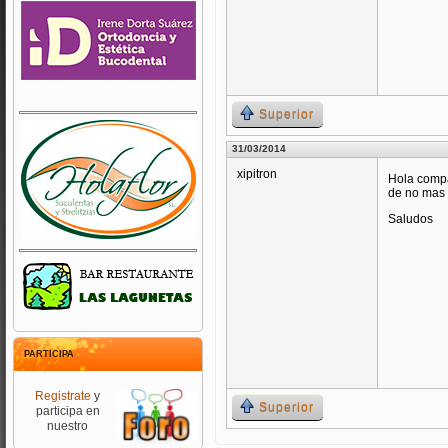
Superior
31/03/2014
xipitron
Hola compa
de no mas
Saludos
PARTICIPA
Registrate
y
Superior
participa en
nuestro