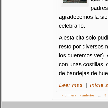
padres
agradecemos la sie
celebrarlo.
A esta cita solo pu
resto por diversos 
los queremos ver). A
con unas costillas 
de bandejas de huev
acerca FOTOS D
Leer mas
|
Inicie 
« primera
‹ anterior
…
5
PÁGINAS