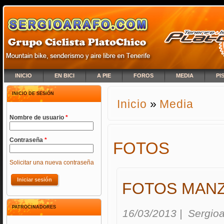
INICIO
EN BICI
A PIE
FOROS
MEDIA
PI
INICIO DE SESIÓN
Inicio
»
Media
SE ENCUENTRA USTED A
Nombre de usuario
*
Contraseña
*
FOTOS
Solicitar una nueva contraseña
FOTOS MANZ
PATROCINADORES
16/03/2013
|
Sergioa