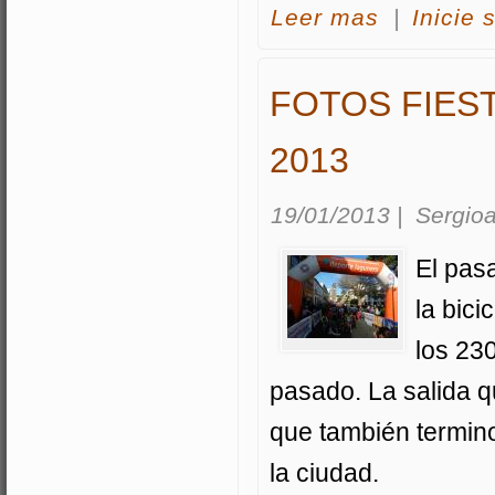
acerca Fotos sali
Leer mas
|
Inicie 
FOTOS FIEST
2013
19/01/2013
|
Sergioa
El pas
la bic
los 23
pasado. La salida q
que también termino
la ciudad.