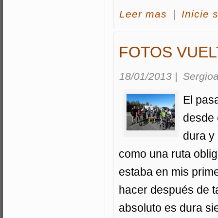
acerca Fotos fies
Leer mas
|
Inicie 
FOTOS VUELT
18/01/2013
|
Sergioa
El pas
desde 
dura y
como una ruta obli
estaba en mis prim
hacer después de t
absoluto es dura si