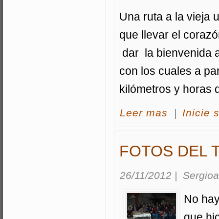
Una ruta a la vieja
que llevar el cora
dar la bienvenida 
con los cuales a par
kilómetros y horas 
acerca Ruta Mtb a
Leer mas
|
Inicie 
FOTOS DEL 
26/11/2012
|
Sergioa
No hay
que hi