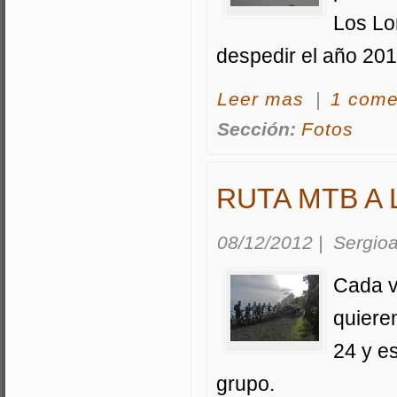
Los Lo
despedir el año 201
acerca FOTOS D
Leer mas
|
1 come
Sección:
Fotos
RUTA MTB A 
08/12/2012
|
Sergioa
Cada v
quiere
24 y e
grupo.