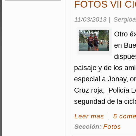
FOTOS VII 
11/03/2013
|
Sergioa
Otro éx
en Buen
dispues
paisaje y de los am
especial a Jonay, o
Cruz roja, Policía L
seguridad de la ciclo
acerca Fotos VII 
Leer mas
|
5 come
Sección:
Fotos