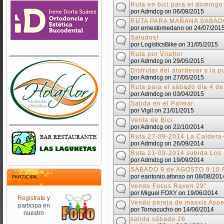
Ruta en bici para el domingo
por
Admdcg
on 06/08/2015
RUTA PARA MAÑANA SABADO
por
ernestomedano
on 24/07/201
Saludos!
por
LogisticsBike
on 31/05/2015
Ruta por Vilaflor
por
Admdcg
on 29/05/2015
Disfrutar del atardecer y la p
por
Admdcg
on 27/05/2015
Ruta para el sábado día 4 de
por
Admdcg
on 03/04/2015
Salida en el Palmar
por
Vigil
on 21/01/2015
Venta de Bici
por
Admdcg
on 22/10/2014
Ruta 27-09-2014 La Caldera-
por
Admdcg
on 26/09/2014
Ruta 21-09-2014 subida Los
por
Admdcg
on 19/09/2014
SÁBADO 9 de AGOSTO 9:10 A
por
eantonio.afonso
on 08/08/201
PARTICIPA
Vendo Focus Raven 29"
por
Miguel FOXY
on 19/06/2014
Registrate
y
Vendo pareja de maxxis Asp
participa en
por
Tornacucho
on 14/06/2014
nuestro
salida sábado 26