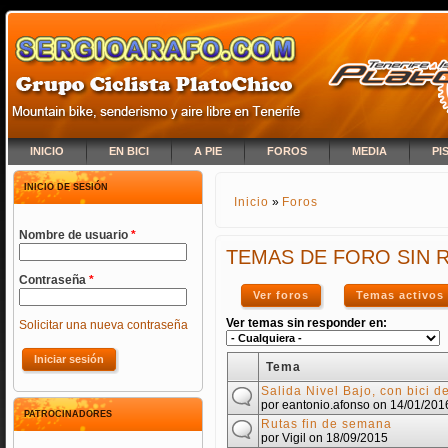
INICIO
EN BICI
A PIE
FOROS
MEDIA
PI
INICIO DE SESIÓN
Inicio
»
Foros
SE ENCUENTRA USTED A
Nombre de usuario
*
TEMAS DE FORO SIN
Contraseña
*
Ver foros
Temas activos
Ver temas sin responder en:
Solicitar una nueva contraseña
Tema
Salida Nivel Bajo, con bici
por
eantonio.afonso
on 14/01/201
PATROCINADORES
Rutas fin de semana
por
Vigil
on 18/09/2015