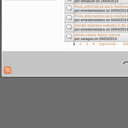
por
ismael36
on 24/04/2014
Ruta alternativa para mañan
por
ernestomedano
on 04/04/201
Ruta alternativa para mañan
por
ernestomedano
on 04/04/201
Salida mañana sabado 5 de a
por
ernestomedano
on 04/04/201
venta casco mavic sincro
por
xaragua
on 09/03/2014
1
2
3
4
siguiente ›
úl
PÁGINAS