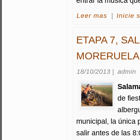
entrar la música qu
acerca Etapa 6, 
Leer mas
|
Inicie 
ETAPA 7, SA
MORERUELA,
18/10/2013
|
admin
Salam
de fie
albergu
municipal, la única
salir antes de las 