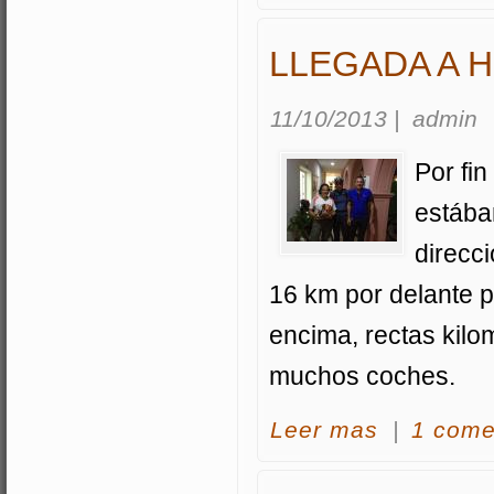
LLEGADA A 
11/10/2013
|
admin
Por fi
estábam
direcci
16 km por delante p
encima, rectas kilo
muchos coches.
acerca Llegada a
Leer mas
|
1 come