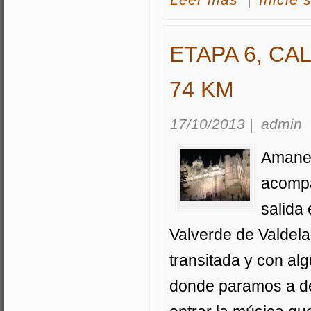
Leer mas
|
Inicie 
ETAPA 6, CA
74 KM
17/10/2013
|
admin
Amanec
acompa
salida
Valverde de Valdela
transitada y con al
donde paramos a de