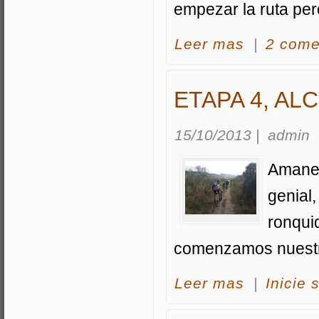
empezar la ruta per
acerca Etapa 3, Z
Leer mas
|
2 come
ETAPA 4, AL
15/10/2013
|
admin
Amanec
genial,
ronqui
comenzamos nuestr
acerca Etapa 4, A
Leer mas
|
Inicie 