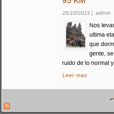
95 KM
25/10/2013
|
admin
Nos levan
ultima et
que dorm
gente, s
ruido de lo normal 
acerca Etapa 12,
Leer mas