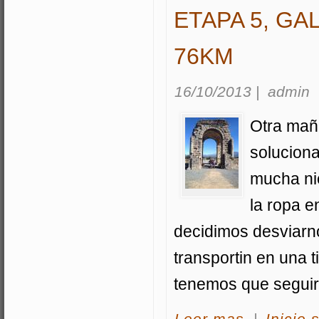
ETAPA 5, GA
76KM
16/10/2013
|
admin
Otra mañ
soluciona
mucha nie
la ropa e
decidimos desviarno
transportin en una t
tenemos que segui
acerca Etapa 5, G