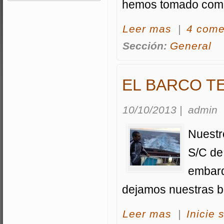
hemos tomado como 
acerca Preparativ
Leer mas
|
4 come
Sección:
General
EL BARCO T
10/10/2013
|
admin
Nuestr
S/C de
embarq
dejamos nuestras bi
acerca El barco T
Leer mas
|
Inicie 