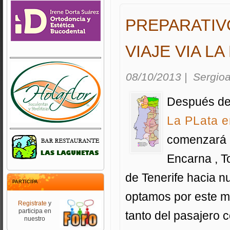
PREPARATIV
VIAJE VIA LA
08/10/2013
|
Sergioa
Después de 
La PLata e
comenzará e
Encarna , T
de Tenerife hacia n
PARTICIPA
optamos por este me
Registrate
y
participa en
tanto del pasajero 
nuestro